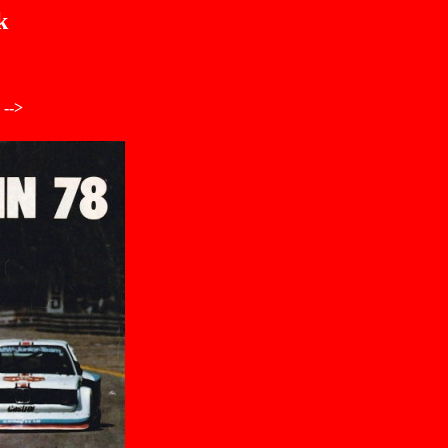
k
 -->