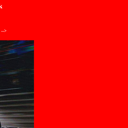
k
 -->