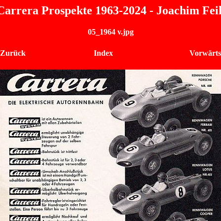
Carrera Prospekte 1963-2024 - Joachim Fei
05_1964 v.jpg
 Zurück
Index
Vorwärts