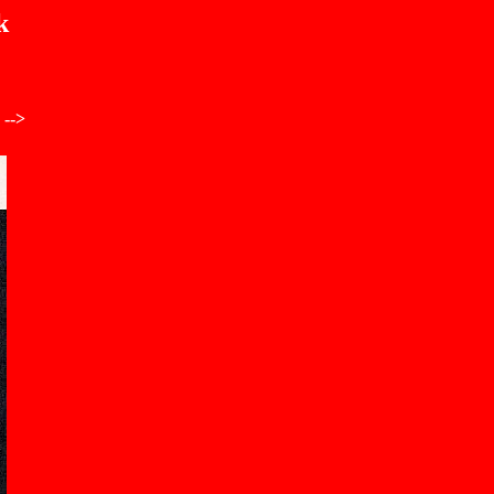
k
 -->